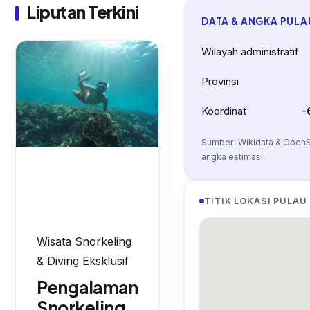
yang Tak Terlupakan
Liputan Terkini
DATA & ANGKA PULA
Wilayah administratif
Provinsi
Koordinat
-
Sumber: Wikidata & OpenS
angka estimasi.
TITIK LOKASI PULAU
Wisata Snorkeling
& Diving Eksklusif
Pengalaman
Snorkeling