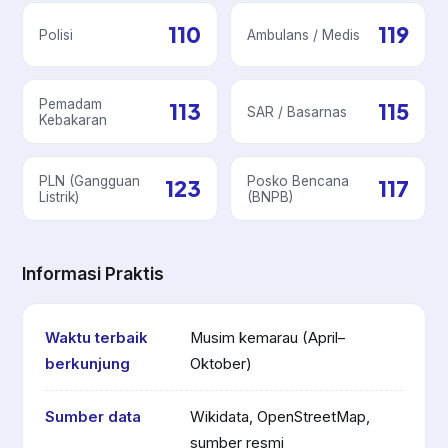
110
119
Polisi
Ambulans / Medis
Pemadam
113
115
SAR / Basarnas
Kebakaran
PLN (Gangguan
Posko Bencana
123
117
Listrik)
(BNPB)
Informasi Praktis
Waktu terbaik
Musim kemarau (April–
berkunjung
Oktober)
Sumber data
Wikidata, OpenStreetMap,
sumber resmi