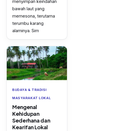
menyimpan keindahan
bawah laut yang
memesona, terutama
terumbu karang
alaminya. Sim
BUDAYA & TRADISI
MASYARAKAT LOKAL
Mengenal
Kehidupan
Sederhana dan
Kearifan Lokal